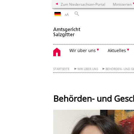
Zum Niedersachsen-Portal
Ministerien
A
A
Wir über uns
Aktuelles
STARTSEITE
WIR ÜBER UNS
BEHÖRDEN- UND G
Behörden- und Gesch