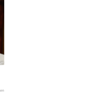
MP
ken