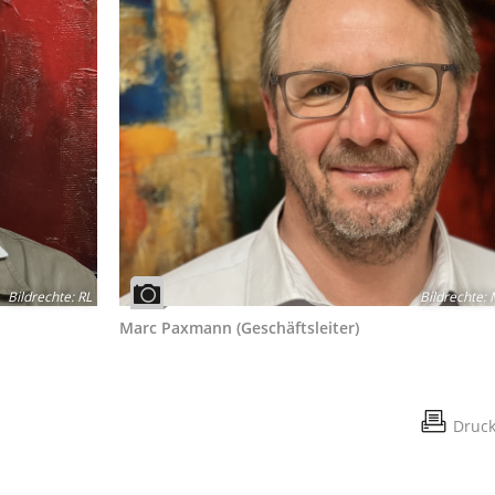
Bildrechte
:
RL
Bildrechte
:
Marc Paxmann (Geschäftsleiter)
Druc