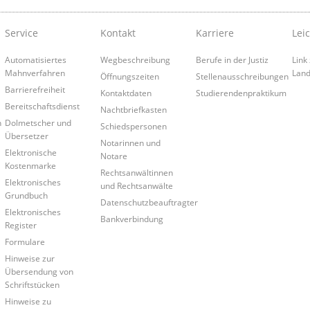
Service
Kontakt
Karriere
Lei
Automatisiertes
Wegbeschreibung
Berufe in der Justiz
Link
Mahnverfahren
Land
Öffnungszeiten
Stellenausschreibungen
Barrierefreiheit
Kontaktdaten
Studierendenpraktikum
Bereitschaftsdienst
Nachtbriefkasten
n
Dolmetscher und
Schiedspersonen
Übersetzer
Notarinnen und
Elektronische
Notare
Kostenmarke
Rechtsanwältinnen
Elektronisches
und Rechtsanwälte
Grundbuch
Datenschutzbeauftragter
Elektronisches
Bankverbindung
Register
Formulare
Hinweise zur
Übersendung von
Schriftstücken
Hinweise zu