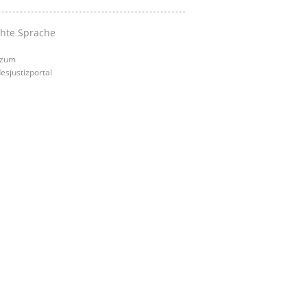
chte Sprache
 zum
esjustizportal