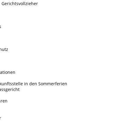
 Gerichtsvollzieher
s
hutz
mationen
kunftsstelle in den Sommerferien
assgericht
hren
r