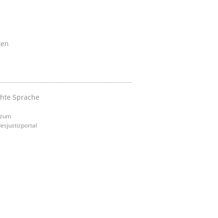
ken
chte Sprache
 zum
esjustizportal