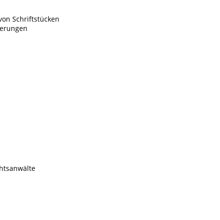
on Schriftstücken
gerungen
htsanwälte