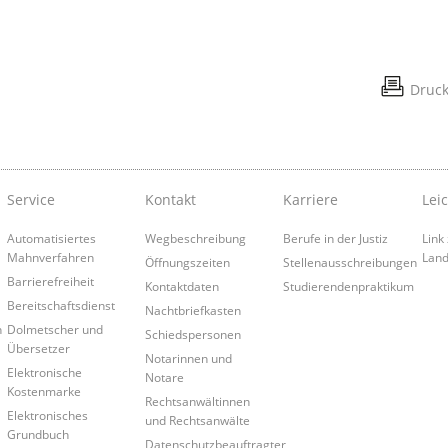
Druc
Service
Kontakt
Karriere
Lei
Automatisiertes
Wegbeschreibung
Berufe in der Justiz
Link
Mahnverfahren
Land
Öffnungszeiten
Stellenausschreibungen
Barrierefreiheit
Kontaktdaten
Studierendenpraktikum
Bereitschaftsdienst
Nachtbriefkasten
n
Dolmetscher und
Schiedspersonen
Übersetzer
Notarinnen und
Elektronische
Notare
Kostenmarke
Rechtsanwältinnen
Elektronisches
und Rechtsanwälte
Grundbuch
Datenschutzbeauftragter